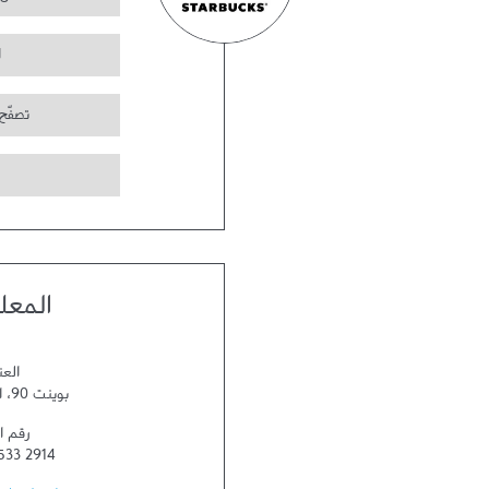
ا
تصفّح
المعل
العن
بوينت 90
،
ا
رقم ا
533 2914