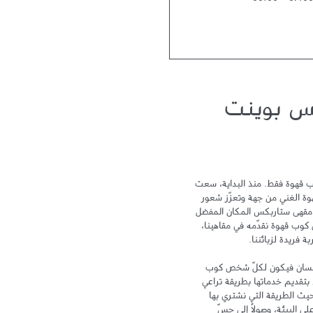
00:00
-
07:0
س بوينت
لا يمكن أن نختصر تجربة ستاربكس بكوب قهوة فقط. منذ البداية، سعت 
ستاربكس نحو التميز لتحتفي بتراث القهوة الغني من جهة وتعزّز شعور 
الترابط والمشاركة من جهة أخرى ليكون مقهى ستاربكس المكان المفضل 
لدى الزبائن بعد المنزل والعمل. ومع كل كوب قهوة نقدّمه في مقاهينا، 
تهدف علامة ستاربكس إلى الاهتمام بالإنسان فيكون لكلّ شخص كوب 
خاص ومكان خاص به. وتلتزم ستاربكس بتقديم خدماتها بطريقة تراعي 
سلامة البيئة وتهتم بالإنسان، سواء من حيث الطريقة التي نشتري بها 
القهوة، أو من خلال الحد من أثر زراعتها على البيئة، وصولاً إلى حسّ 