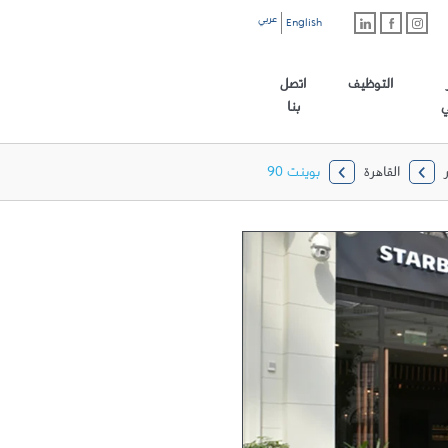
عربي
English
رابط الموقع الرئيسي
التوظيف
اتصل
ي
بنا
القاهرة
بوينت 90