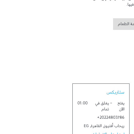
يها.
مة الطعام
Link Opens in New Tab
ستاربكس
يفتح
-
يغلق في
01:00
الآن
تمام
+20224803786
ريحاب أفنيوز
,
القاهرة
,
EG