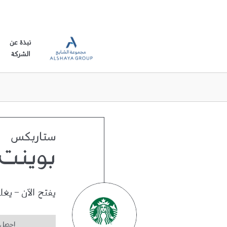
نبذة عن
الشركة
ستاربكس
بوينت 0
يفتح الآن
-
يغل
احصل 