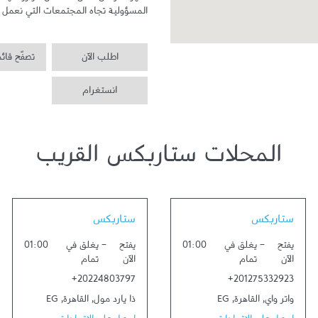
المسؤولية تجاه المجتمعات التي نعمل ف
اطلب الآن
تصفّح قائ
انستغرام
المحلات ستاربكس القريب
Link Opens in New Tab
Link Opens in New Tab
ستاربكس
ستاربكس
يفتح
-
يغلق في
01:00
يفتح
-
يغلق في
01:00
الآن
تمام
الآن
تمام
+20224803797
+201275332923
واتر واي
,
القاهرة
,
EG
ذا يارد مول
,
القاهرة
,
EG