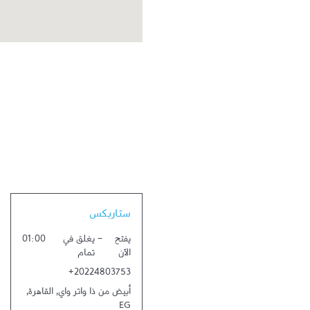
Link Opens in New Tab
ستاربكس
يفتح
-
يغلق في
01:00
الآن
تمام
+20224803753
أبيض من ذا واتر واي
,
القاهرة
,
EG