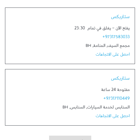
Link Opens in New Tab
ستاربكس
يفتح الآن
-
يغلق في تمام
23:30
+97317583033
مجمع السيف
,
المنامة
,
BH
احصل على الاتجاهات
Link Opens in New Tab
ستاربكس
مفتوحة 24 ساعة
+97317110449
السنابس لخدمة السيارات
,
السنابس
,
BH
احصل على الاتجاهات