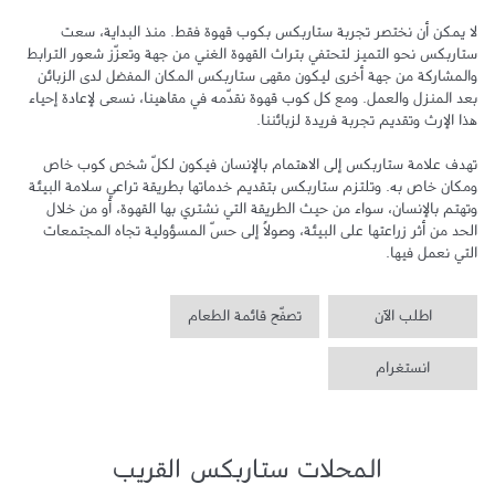
لا يمكن أن نختصر تجربة ستاربكس بكوب قهوة فقط. منذ البداية، سعت 
ستاربكس نحو التميز لتحتفي بتراث القهوة الغني من جهة وتعزّز شعور الترابط 
والمشاركة من جهة أخرى ليكون مقهى ستاربكس المكان المفضل لدى الزبائن 
بعد المنزل والعمل. ومع كل كوب قهوة نقدّمه في مقاهينا، نسعى لإعادة إحياء 
تهدف علامة ستاربكس إلى الاهتمام بالإنسان فيكون لكلّ شخص كوب خاص 
ومكان خاص به. وتلتزم ستاربكس بتقديم خدماتها بطريقة تراعي سلامة البيئة 
وتهتم بالإنسان، سواء من حيث الطريقة التي نشتري بها القهوة، أو من خلال 
الحد من أثر زراعتها على البيئة، وصولاً إلى حسّ المسؤولية تجاه المجتمعات 
التي نعمل فيها.
اطلب الآن
تصفّح قائمة الطعام
انستغرام
المحلات ستاربكس القريب