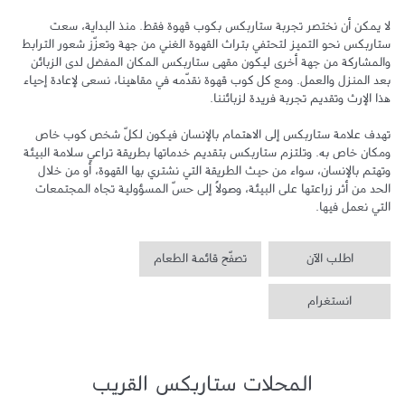
لا يمكن أن نختصر تجربة ستاربكس بكوب قهوة فقط. منذ البداية، سعت 
ستاربكس نحو التميز لتحتفي بتراث القهوة الغني من جهة وتعزّز شعور الترابط 
والمشاركة من جهة أخرى ليكون مقهى ستاربكس المكان المفضل لدى الزبائن 
بعد المنزل والعمل. ومع كل كوب قهوة نقدّمه في مقاهينا، نسعى لإعادة إحياء 
تهدف علامة ستاربكس إلى الاهتمام بالإنسان فيكون لكلّ شخص كوب خاص 
ومكان خاص به. وتلتزم ستاربكس بتقديم خدماتها بطريقة تراعي سلامة البيئة 
وتهتم بالإنسان، سواء من حيث الطريقة التي نشتري بها القهوة، أو من خلال 
الحد من أثر زراعتها على البيئة، وصولاً إلى حسّ المسؤولية تجاه المجتمعات 
التي نعمل فيها.
اطلب الآن
تصفّح قائمة الطعام
انستغرام
المحلات ستاربكس القريب