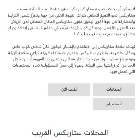
لا يمكن أن نختصر تجربة ستاربكس بكوب قهوة فقط. منذ البداية، سعت 
ستاربكس نحو التميز لتحتفي بتراث القهوة الغني من جهة وتعزّز شعور الترابط 
والمشاركة من جهة أخرى ليكون مقهى ستاربكس المكان المفضل لدى الزبائن 
بعد المنزل والعمل. ومع كل كوب قهوة نقدّمه في مقاهينا، نسعى لإعادة إحياء 
تهدف علامة ستاربكس إلى الاهتمام بالإنسان فيكون لكلّ شخص كوب خاص 
ومكان خاص به. وتلتزم ستاربكس بتقديم خدماتها بطريقة تراعي سلامة البيئة 
وتهتم بالإنسان، سواء من حيث الطريقة التي نشتري بها القهوة، أو من خلال 
الحد من أثر زراعتها على البيئة، وصولاً إلى حسّ المسؤولية تجاه المجتمعات 
التي نعمل فيها.
المكافآت
اطلب الآن
انستغرام
المحلات ستاربكس القريب