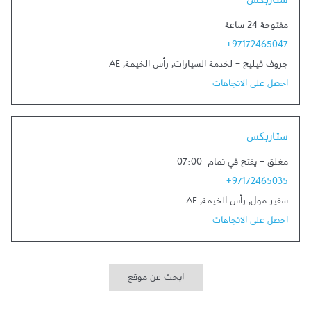
ستاربكس
مفتوحة 24 ساعة
+97172465047
جروف فيليج - لخدمة السيارات
,
رأس الخيمة
,
AE
احصل على الاتجاهات
Link Opens in New Tab
ستاربكس
مغلق
-
يفتح في تمام
07:00
+97172465035
سفير مول
,
رأس الخيمة
,
AE
احصل على الاتجاهات
ابحث عن موقع