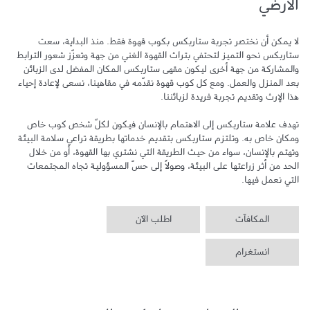
الأرضي
لا يمكن أن نختصر تجربة ستاربكس بكوب قهوة فقط. منذ البداية، سعت 
ستاربكس نحو التميز لتحتفي بتراث القهوة الغني من جهة وتعزّز شعور الترابط 
والمشاركة من جهة أخرى ليكون مقهى ستاربكس المكان المفضل لدى الزبائن 
بعد المنزل والعمل. ومع كل كوب قهوة نقدّمه في مقاهينا، نسعى لإعادة إحياء 
تهدف علامة ستاربكس إلى الاهتمام بالإنسان فيكون لكلّ شخص كوب خاص 
ومكان خاص به. وتلتزم ستاربكس بتقديم خدماتها بطريقة تراعي سلامة البيئة 
وتهتم بالإنسان، سواء من حيث الطريقة التي نشتري بها القهوة، أو من خلال 
الحد من أثر زراعتها على البيئة، وصولاً إلى حسّ المسؤولية تجاه المجتمعات 
التي نعمل فيها.
المكافآت
اطلب الآن
انستغرام