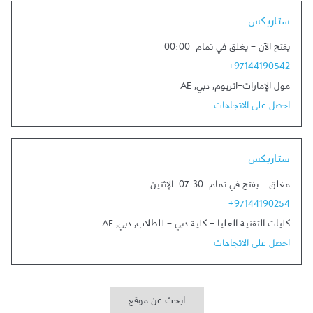
Link Opens in New Tab
ستاربكس
يفتح الآن
-
يغلق في تمام
00:00
+97144190542
مول الإمارات-اتريوم
,
دبي
,
AE
احصل على الاتجاهات
Link Opens in New Tab
ستاربكس
مغلق
-
يفتح في تمام
07:30
الإثنين
+97144190254
كليات التقنية العليا - كلية دبي - للطلاب
,
دبي
,
AE
احصل على الاتجاهات
ابحث عن موقع