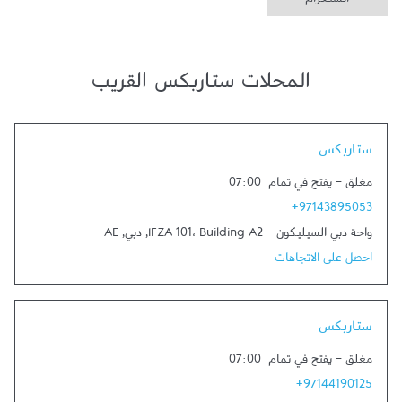
انستغرام
المحلات ستاربكس القريب
Link Opens in New Tab
ستاربكس
مغلق
-
يفتح في تمام
07:00
+97143895053
واحة دبي السيليكون - IFZA 101، Building A2
,
دبي
,
AE
احصل على الاتجاهات
Link Opens in New Tab
ستاربكس
مغلق
-
يفتح في تمام
07:00
+97144190125