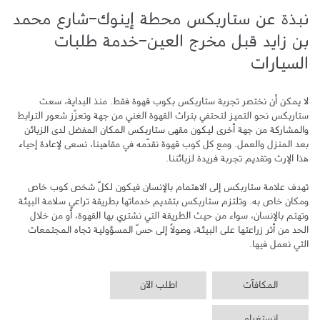
نبذة عن ستاربكس محطة إينوك-شارع محمد
بن زايد قبل مخرج العين-خدمة طلبات
السيارات
لا يمكن أن نختصر تجربة ستاربكس بكوب قهوة فقط. منذ البداية، سعت 
ستاربكس نحو التميز لتحتفي بتراث القهوة الغني من جهة وتعزّز شعور الترابط 
والمشاركة من جهة أخرى ليكون مقهى ستاربكس المكان المفضل لدى الزبائن 
بعد المنزل والعمل. ومع كل كوب قهوة نقدّمه في مقاهينا، نسعى لإعادة إحياء 
تهدف علامة ستاربكس إلى الاهتمام بالإنسان فيكون لكلّ شخص كوب خاص 
ومكان خاص به. وتلتزم ستاربكس بتقديم خدماتها بطريقة تراعي سلامة البيئة 
وتهتم بالإنسان، سواء من حيث الطريقة التي نشتري بها القهوة، أو من خلال 
الحد من أثر زراعتها على البيئة، وصولاً إلى حسّ المسؤولية تجاه المجتمعات 
التي نعمل فيها.
المكافآت
اطلب الآن