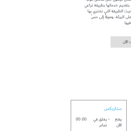
تهدف علامة ستاربكس إلى الاهتمام بالإنسان فيكون لكلّ شخص كوب 
خاص ومكان خاص به. وتلتزم ستاربكس بتقديم خدماتها بطريقة تراعي 
سلامة البيئة وتهتم بالإنسان، سواء من حيث الطريقة التي نشتري بها 
القهوة، أو من خلال الحد من أثر زراعتها على البيئة، وصولاً إلى حسّ 
يها.
الآن
Link Opens in New Tab
ستاربكس
يفتح
-
يغلق في
00:00
الآن
تمام