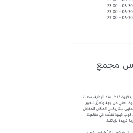
23:00
-
06:30
23:00
-
06:30
23:00
-
06:30
23:00
-
06:30
كس مجمع
لا يمكن أن نختصر تجربة ستاربكس بكوب قهوة فقط. منذ البداية، سعت 
ستاربكس نحو التميز لتحتفي بتراث القهوة الغني من جهة وتعزّز شعور 
الترابط والمشاركة من جهة أخرى ليكون مقهى ستاربكس المكان المفضل 
لدى الزبائن بعد المنزل والعمل. ومع كل كوب قهوة نقدّمه في مقاهينا، 