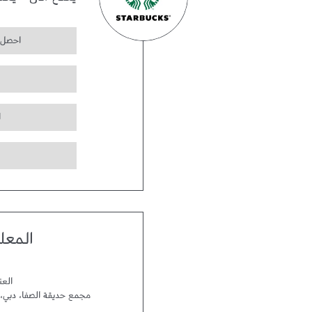
يفتح الآن
-
يغل
احصل 
ا
المعل
العن
مجمع حديقة الصفا
،
دبي
،