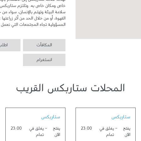
المسؤولية تجاه المجتمعات التي نعمل ف
المكافآت
اطلب 
انستغرام
المحلات ستاربكس القريب
Link Opens in New Tab
Link Opens in New Tab
ستاربكس
ستاربكس
يفتح
-
يغلق في
23:00
يفتح
-
يغلق في
23:00
الآن
تمام
الآن
تمام