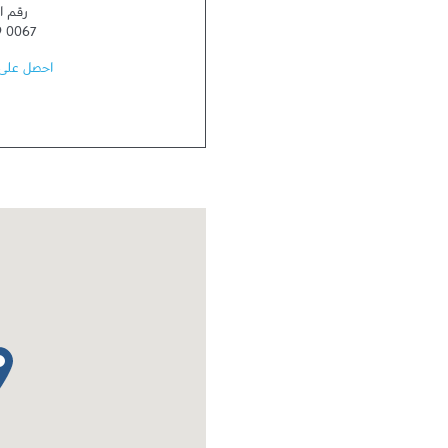
رقم ا
9 0067
احصل على 