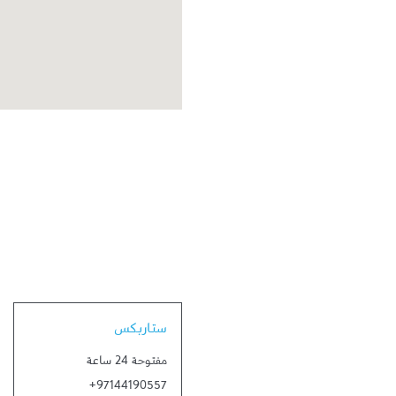
Link Opens in New Tab
ستاربكس
مفتوحة 24 ساعة
+97144190557