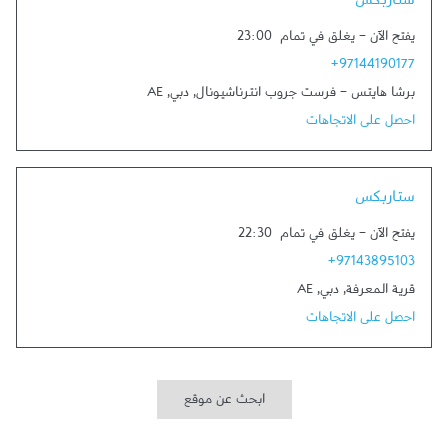
ستاربكس
يفتح الآن
-
يغلق في تمام
23:00
+97144190177
برشا هايتس - فرست جروب انترناشيونال
,
دبي
,
AE
احصل على الاتجاهات
Link Opens in New Tab
ستاربكس
يفتح الآن
-
يغلق في تمام
22:30
+97143895103
قرية المعرفة
,
دبي
,
AE
احصل على الاتجاهات
ابحث عن موقع