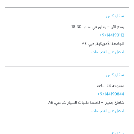
Link Opens in New Tab
ستاربكس
يفتح الآن
-
يغلق في تمام
18:30
+97144190112
الجامعة الأمريكية
,
دبي
,
AE
احصل على الاتجاهات
Link Opens in New Tab
ستاربكس
مفتوحة 24 ساعة
+97144190844
شاطئ جميرا - لخدمة طلبات السيارات
,
دبي
,
AE
احصل على الاتجاهات
Link Opens in New Tab