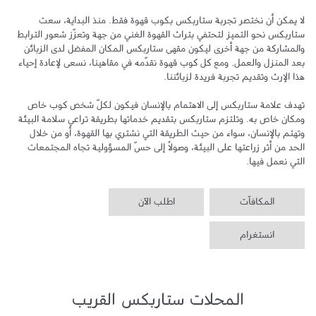
لا يمكن أن نختصر تجربة ستاربكس بكوب قهوة فقط. منذ البداية، سعت 
ستاربكس نحو التميز لتحتفي بتراث القهوة الغني من جهة وتعزّز شعور الترابط 
والمشاركة من جهة أخرى ليكون مقهى ستاربكس المكان المفضل لدى الزبائن 
بعد المنزل والعمل. ومع كل كوب قهوة نقدّمه في مقاهينا، نسعى لإعادة إحياء 
تهدف علامة ستاربكس إلى الاهتمام بالإنسان فيكون لكلّ شخص كوب خاص 
ومكان خاص به. وتلتزم ستاربكس بتقديم خدماتها بطريقة تراعي سلامة البيئة 
وتهتم بالإنسان، سواء من حيث الطريقة التي نشتري بها القهوة، أو من خلال 
الحد من أثر زراعتها على البيئة، وصولاً إلى حسّ المسؤولية تجاه المجتمعات 
التي نعمل فيها.
المكافآت
اطلب الآن
انستغرام
المحلات ستاربكس القريب