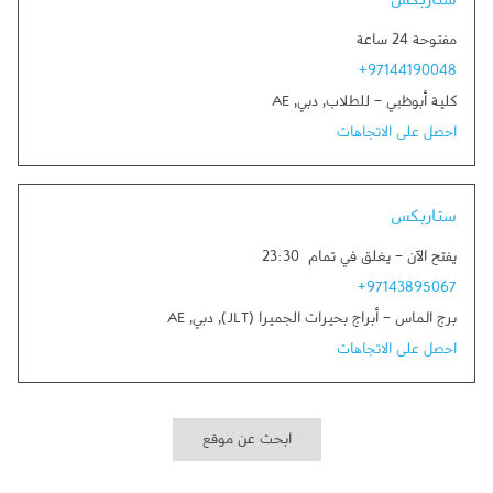
ستاربكس
مفتوحة 24 ساعة
+97144190048
كلية أبوظبي - للطلاب
,
دبي
,
AE
احصل على الاتجاهات
Link Opens in New Tab
ستاربكس
يفتح الآن
-
يغلق في تمام
23:30
+97143895067
برج الماس - أبراج بحيرات الجميرا (JLT)
,
دبي
,
AE
احصل على الاتجاهات
ابحث عن موقع