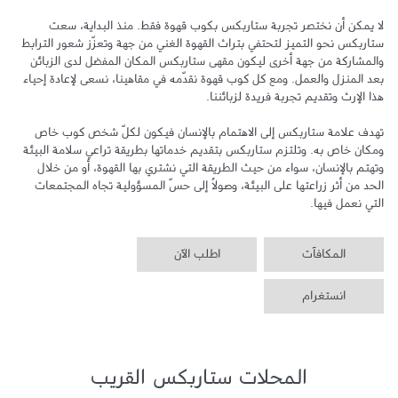
لا يمكن أن نختصر تجربة ستاربكس بكوب قهوة فقط. منذ البداية، سعت 
ستاربكس نحو التميز لتحتفي بتراث القهوة الغني من جهة وتعزّز شعور الترابط 
والمشاركة من جهة أخرى ليكون مقهى ستاربكس المكان المفضل لدى الزبائن 
بعد المنزل والعمل. ومع كل كوب قهوة نقدّمه في مقاهينا، نسعى لإعادة إحياء 
تهدف علامة ستاربكس إلى الاهتمام بالإنسان فيكون لكلّ شخص كوب خاص 
ومكان خاص به. وتلتزم ستاربكس بتقديم خدماتها بطريقة تراعي سلامة البيئة 
وتهتم بالإنسان، سواء من حيث الطريقة التي نشتري بها القهوة، أو من خلال 
الحد من أثر زراعتها على البيئة، وصولاً إلى حسّ المسؤولية تجاه المجتمعات 
التي نعمل فيها.
المكافآت
اطلب الآن
انستغرام
المحلات ستاربكس القريب