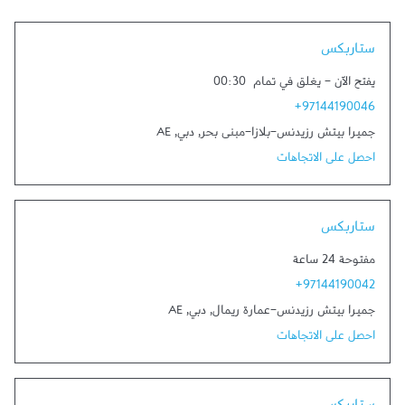
Link Opens in New Tab
ستاربكس
يفتح الآن
-
يغلق في تمام
00:30
+97144190046
جميرا بيتش رزيدنس-بلازا-مبنى بحر
,
دبي
,
AE
احصل على الاتجاهات
Link Opens in New Tab
ستاربكس
مفتوحة 24 ساعة
+97144190042
جميرا بيتش رزيدنس-عمارة ريمال
,
دبي
,
AE
احصل على الاتجاهات
Link Opens in New Tab