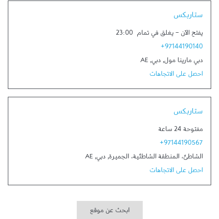
Link Opens in New Tab
ستاربكس
يفتح الآن
-
يغلق في تمام
23:00
+97144190140
دبي مارينا مول
,
دبي
,
AE
احصل على الاتجاهات
Link Opens in New Tab
ستاربكس
مفتوحة 24 ساعة
+97144190567
الشاطئ، المنطقة الشاطئية، الجميرة
,
دبي
,
AE
احصل على الاتجاهات
ابحث عن موقع