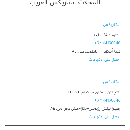
المحلات ستاربكس القريب
Link Opens in New Tab
ستاربكس
مفتوحة 24 ساعة
+97144190048
كلية أبوظبي - للطلاب
,
دبي
,
AE
احصل على الاتجاهات
Link Opens in New Tab
ستاربكس
يفتح الآن
-
يغلق في تمام
00:30
+97144190046
جميرا بيتش رزيدنس-بلازا-مبنى بحر
,
دبي
,
AE
احصل على الاتجاهات