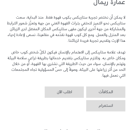
عمارة ريمال
لا يمكن أن نختصر تجربة ستاربكس بكوب قهوة فقط. منذ البداية، سعت 
ستاربكس نحو التميز لتحتفي بتراث القهوة الغني من جهة وتعزّز شعور الترابط 
والمشاركة من جهة أخرى ليكون مقهى ستاربكس المكان المفضل لدى الزبائن 
بعد المنزل والعمل. ومع كل كوب قهوة نقدّمه في مقاهينا، نسعى لإعادة إحياء 
تهدف علامة ستاربكس إلى الاهتمام بالإنسان فيكون لكلّ شخص كوب خاص 
ومكان خاص به. وتلتزم ستاربكس بتقديم خدماتها بطريقة تراعي سلامة البيئة 
وتهتم بالإنسان، سواء من حيث الطريقة التي نشتري بها القهوة، أو من خلال 
الحد من أثر زراعتها على البيئة، وصولاً إلى حسّ المسؤولية تجاه المجتمعات 
التي نعمل فيها.
المكافآت
اطلب الآن
انستغرام