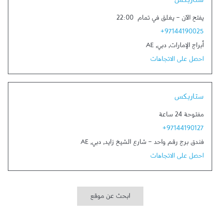
ستاربكس
يفتح الآن
-
يغلق في تمام
22:00
+97144190025
أبراج الإمارات
,
دبي
,
AE
احصل على الاتجاهات
Link Opens in New Tab
ستاربكس
مفتوحة 24 ساعة
+97144190127
فندق برج رقم واحد - شارع الشيخ زايد
,
دبي
,
AE
احصل على الاتجاهات
ابحث عن موقع