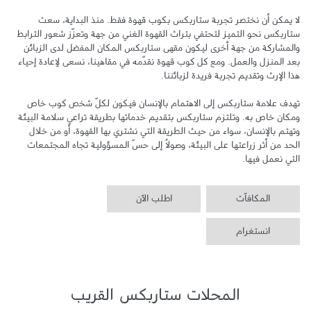
لا يمكن أن نختصر تجربة ستاربكس بكوب قهوة فقط. منذ البداية، سعت 
ستاربكس نحو التميز لتحتفي بتراث القهوة الغني من جهة وتعزّز شعور الترابط 
والمشاركة من جهة أخرى ليكون مقهى ستاربكس المكان المفضل لدى الزبائن 
بعد المنزل والعمل. ومع كل كوب قهوة نقدّمه في مقاهينا، نسعى لإعادة إحياء 
تهدف علامة ستاربكس إلى الاهتمام بالإنسان فيكون لكلّ شخص كوب خاص 
ومكان خاص به. وتلتزم ستاربكس بتقديم خدماتها بطريقة تراعي سلامة البيئة 
وتهتم بالإنسان، سواء من حيث الطريقة التي نشتري بها القهوة، أو من خلال 
الحد من أثر زراعتها على البيئة، وصولاً إلى حسّ المسؤولية تجاه المجتمعات 
التي نعمل فيها.
المكافآت
اطلب الآن
انستغرام
المحلات ستاربكس القريب