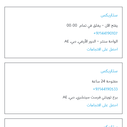
Link Opens in New Tab
ستاربكس
يفتح الآن
-
يغلق في تمام
00:00
+97144190107
الواحة سنتر - الدور الأرضي
,
دبي
,
AE
احصل على الاتجاهات
Link Opens in New Tab
ستاربكس
مفتوحة 24 ساعة
+97144190533
برج توينتي فرست سينشري
,
دبي
,
AE
احصل على الاتجاهات
Link Opens in New Tab