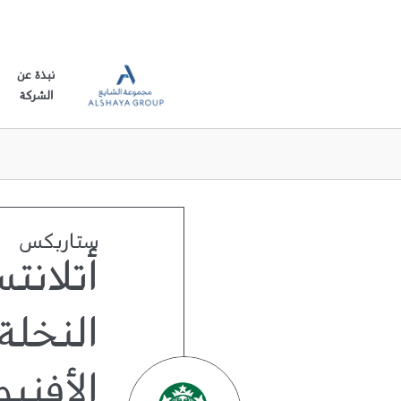
نبذة عن
الشركة
ستاربكس
أتلانت
النخلة