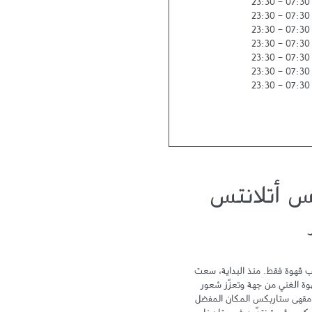
23:30
-
07:30
23:30
-
07:30
23:30
-
07:30
23:30
-
07:30
23:30
-
07:30
23:30
-
07:30
23:30
-
07:30
س أتلانتس
لا يمكن أن نختصر تجربة ستاربكس بكوب قهوة فقط. منذ البداية، سعت 
ستاربكس نحو التميز لتحتفي بتراث القهوة الغني من جهة وتعزّز شعور 
الترابط والمشاركة من جهة أخرى ليكون مقهى ستاربكس المكان المفضل 