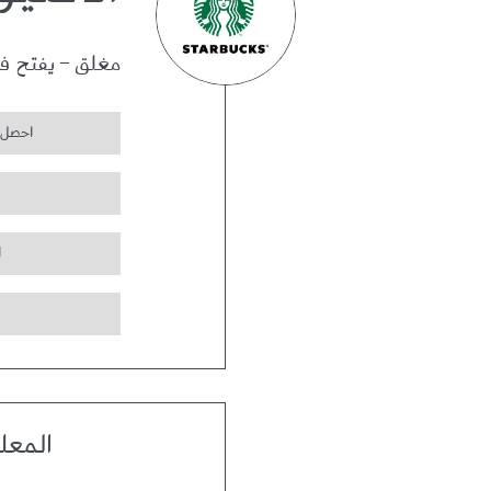
الأفنيو
مغلق
-
يفتح ف
احصل 
ا
المعل