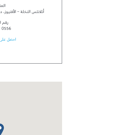
العن
أتلانتس النخلة - الأفنيوز
،
دب
رقم ا
9 0556
احصل على 