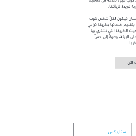
لدى الزبائن بعد المنزل والعمل. ومع كل كوب قهوة نقدّمه في مقاهينا، 
تهدف علامة ستاربكس إلى الاهتمام بالإنسان فيكون لكلّ شخص كوب 
خاص ومكان خاص به. وتلتزم ستاربكس بتقديم خدماتها بطريقة تراعي 
سلامة البيئة وتهتم بالإنسان، سواء من حيث الطريقة التي نشتري بها 
القهوة، أو من خلال الحد من أثر زراعتها على البيئة، وصولاً إلى حسّ 
يها.
الآن
Link Opens in New Tab
ستاربكس