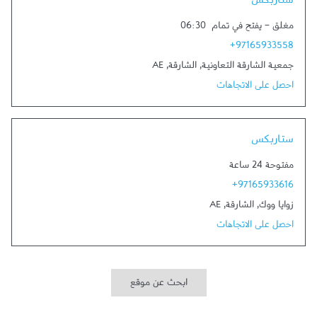
ستاربكس
مغلق
-
يفتح في تمام
06:30
+97165933558
جمعية الشارقة التعاونية
,
الشارقة
,
AE
احصل على الاتجاهات
Link Opens in New Tab
ستاربكس
مفتوحة 24 ساعة
+97165933616
زوايا ووك
,
الشارقة
,
AE
احصل على الاتجاهات
ابحث عن موقع