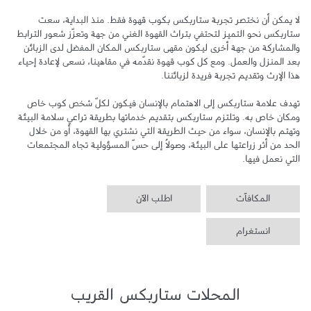
لا يمكن أن نختصر تجربة ستاربكس بكوب قهوة فقط. منذ البداية، سعت 
ستاربكس نحو التميز لتحتفي بتراث القهوة الغني من جهة وتعزّز شعور الترابط 
والمشاركة من جهة أخرى ليكون مقهى ستاربكس المكان المفضل لدى الزبائن 
بعد المنزل والعمل. ومع كل كوب قهوة نقدّمه في مقاهينا، نسعى لإعادة إحياء 
تهدف علامة ستاربكس إلى الاهتمام بالإنسان فيكون لكلّ شخص كوب خاص 
ومكان خاص به. وتلتزم ستاربكس بتقديم خدماتها بطريقة تراعي سلامة البيئة 
وتهتم بالإنسان، سواء من حيث الطريقة التي نشتري بها القهوة، أو من خلال 
الحد من أثر زراعتها على البيئة، وصولاً إلى حسّ المسؤولية تجاه المجتمعات 
التي نعمل فيها.
المكافآت
اطلب الآن
انستغرام
المحلات ستاربكس القريب