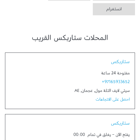
انستغرام
المحلات ستاربكس القريب
Link Opens in New Tab
ستاربكس
مفتوحة 24 ساعة
+97165933652
سيتي لايف التلة مول
,
عجمان
,
AE
احصل على الاتجاهات
Link Opens in New Tab
ستاربكس
يفتح الآن
-
يغلق في تمام
00:00