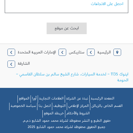
احصل على الاتجاهات
ابحث عن موقع
الرئيسية
ستاربكس
الإمارات العربية المتحدة
الشارقة
اينوك 1135 - لخدمة السيارات، شارع الشيخ سالم بن سلطان القاسمي -
الحومة
الصفحة الرئيسية
نبذة عن الشركة
العلامات التجارية
أورا
المواقع
القسم الخاص بالزبائن
المركز الإعلامي
التوظيف
اتصل بنا
سياسة الخصوصية
الشروط والأحكام
خريطة الموقع
حقوق الطبع و النشر محفوظة لشركة محمد حمود الشايع ذ.م.م.
جميع الحقوق محفوظة لشركة محمد حمود الشايع 2025