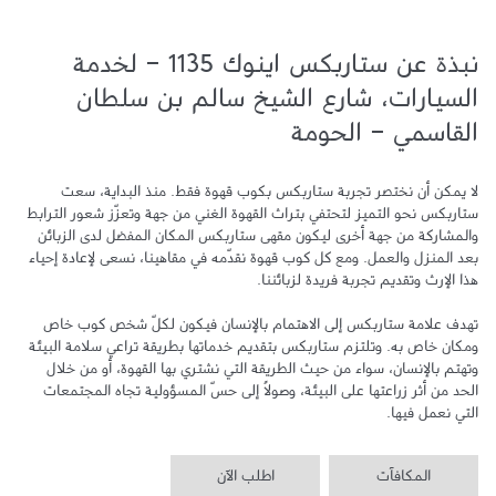
نبذة عن ستاربكس اينوك 1135 - لخدمة
السيارات، شارع الشيخ سالم بن سلطان
القاسمي - الحومة
لا يمكن أن نختصر تجربة ستاربكس بكوب قهوة فقط. منذ البداية، سعت 
ستاربكس نحو التميز لتحتفي بتراث القهوة الغني من جهة وتعزّز شعور الترابط 
والمشاركة من جهة أخرى ليكون مقهى ستاربكس المكان المفضل لدى الزبائن 
بعد المنزل والعمل. ومع كل كوب قهوة نقدّمه في مقاهينا، نسعى لإعادة إحياء 
تهدف علامة ستاربكس إلى الاهتمام بالإنسان فيكون لكلّ شخص كوب خاص 
ومكان خاص به. وتلتزم ستاربكس بتقديم خدماتها بطريقة تراعي سلامة البيئة 
وتهتم بالإنسان، سواء من حيث الطريقة التي نشتري بها القهوة، أو من خلال 
الحد من أثر زراعتها على البيئة، وصولاً إلى حسّ المسؤولية تجاه المجتمعات 
التي نعمل فيها.
المكافآت
اطلب الآن