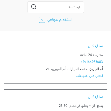
المدينة، الولاية، الرمز
إرسال بحث
استخدام موقعي
ستاربكس
مفتوحة 24 ساعة
+97165933583
أم القيوين لخدمة السيارات
،
أم القيوين
،
AE
احصل على الاتجاهات
ستاربكس
يفتح الآن
-
يغلق في تمام
23:30