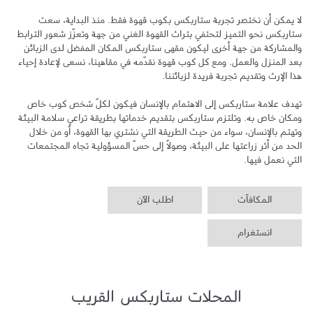
لا يمكن أن نختصر تجربة ستاربكس بكوب قهوة فقط. منذ البداية، سعت 
ستاربكس نحو التميز لتحتفي بتراث القهوة الغني من جهة وتعزّز شعور الترابط 
والمشاركة من جهة أخرى ليكون مقهى ستاربكس المكان المفضل لدى الزبائن 
بعد المنزل والعمل. ومع كل كوب قهوة نقدّمه في مقاهينا، نسعى لإعادة إحياء 
تهدف علامة ستاربكس إلى الاهتمام بالإنسان فيكون لكلّ شخص كوب خاص 
ومكان خاص به. وتلتزم ستاربكس بتقديم خدماتها بطريقة تراعي سلامة البيئة 
وتهتم بالإنسان، سواء من حيث الطريقة التي نشتري بها القهوة، أو من خلال 
الحد من أثر زراعتها على البيئة، وصولاً إلى حسّ المسؤولية تجاه المجتمعات 
التي نعمل فيها.
المكافآت
اطلب الآن
انستغرام
المحلات ستاربكس القريب