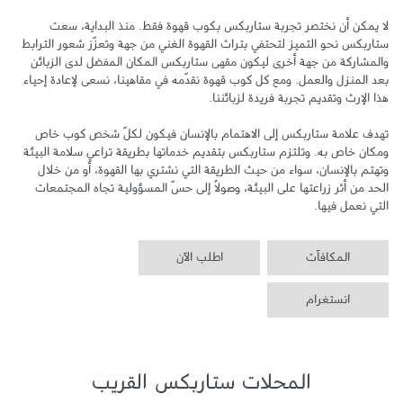
لا يمكن أن نختصر تجربة ستاربكس بكوب قهوة فقط. منذ البداية، سعت 
ستاربكس نحو التميز لتحتفي بتراث القهوة الغني من جهة وتعزّز شعور الترابط 
والمشاركة من جهة أخرى ليكون مقهى ستاربكس المكان المفضل لدى الزبائن 
بعد المنزل والعمل. ومع كل كوب قهوة نقدّمه في مقاهينا، نسعى لإعادة إحياء 
تهدف علامة ستاربكس إلى الاهتمام بالإنسان فيكون لكلّ شخص كوب خاص 
ومكان خاص به. وتلتزم ستاربكس بتقديم خدماتها بطريقة تراعي سلامة البيئة 
وتهتم بالإنسان، سواء من حيث الطريقة التي نشتري بها القهوة، أو من خلال 
الحد من أثر زراعتها على البيئة، وصولاً إلى حسّ المسؤولية تجاه المجتمعات 
التي نعمل فيها.
المكافآت
اطلب الآن
انستغرام
المحلات ستاربكس القريب