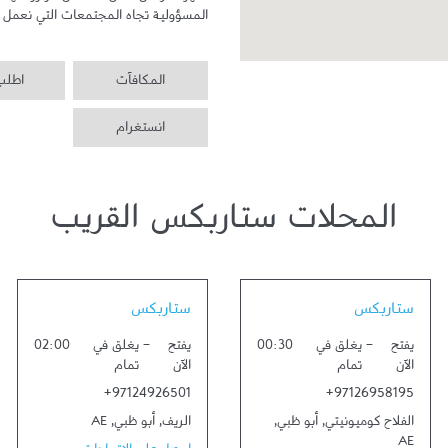
المسؤولية تجاه المجتمعات التي نعمل ف
المكافآت
اطلب 
انستغرام
المحلات ستاربكس القريب
Link Opens in New Tab
Link Opens in New Tab
ستاربكس
ستاربكس
يفتح
-
يغلق في
00:30
يفتح
-
يغلق في
02:00
الآن
تمام
الآن
تمام
+97124926501
+97126958195
الفلاح كوميونيتي
,
أبو ظبي
,
الريف
,
أبو ظبي
,
AE
AE