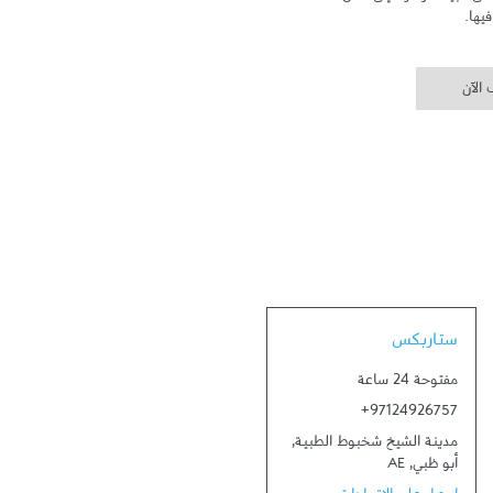
يها.
الآن
Link Opens in New Tab
ستاربكس
مفتوحة 24 ساعة
+97124926757
مدينة الشيخ شخبوط الطبية
,
أبو ظبي
,
AE