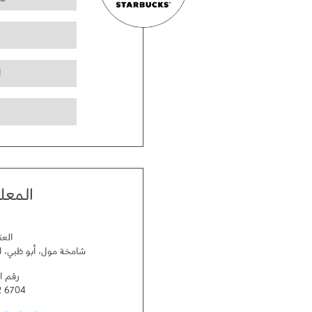
ا
المعل
العن
شامخة مول
،
أبو ظبي
،
ا
رقم ا
2 6704