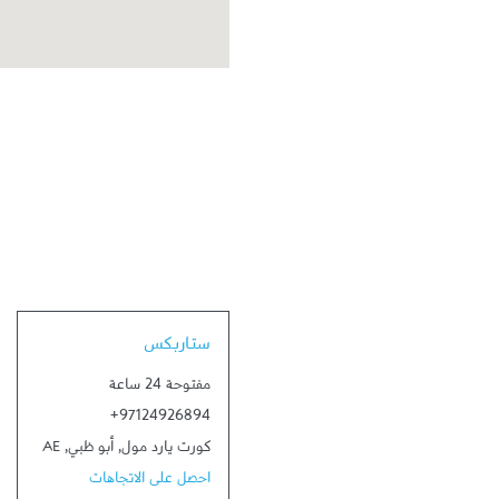
Link Opens in New Tab
ستاربكس
مفتوحة 24 ساعة
+97124926894
كورت يارد مول
,
أبو ظبي
,
AE
احصل على الاتجاهات