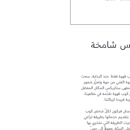
02:00
-
08:0
كس شامخة
لا يمكن أن نختصر تجربة ستاربكس بكوب قهوة فقط. منذ البداية، سعت 
ستاربكس نحو التميز لتحتفي بتراث القهوة الغني من جهة وتعزّز شعور 
الترابط والمشاركة من جهة أخرى ليكون مقهى ستاربكس المكان المفضل 
لدى الزبائن بعد المنزل والعمل. ومع كل كوب قهوة نقدّمه في مقاهينا، 
تهدف علامة ستاربكس إلى الاهتمام بالإنسان فيكون لكلّ شخص كوب 
خاص ومكان خاص به. وتلتزم ستاربكس بتقديم خدماتها بطريقة تراعي 
سلامة البيئة وتهتم بالإنسان، سواء من حيث الطريقة التي نشتري بها 
القهوة، أو من خلال الحد من أثر زراعتها على البيئة، وصولاً إلى حسّ 