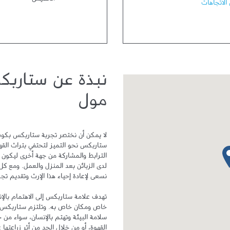
الخميس
0
الاتجاهات
نبذة عن ستارب
مول
دبوس الخريطة