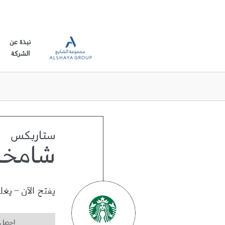
نبذة عن
الشركة
ستاربكس
شامخة
يفتح الآن
-
يغل
احصل 