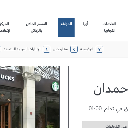
العلامات
أورا
المواقع
القسم الخاص
المركز
التجارية
بالزبائن
الإعلام
الرئيسية
ستاربكس
الإمارات العربية المتحدة
Link Opens in New Tab
Link Opens in New Tab
Link Opens in New Tab
Link Opens in New Tab
حمدان
ق في تمام
01:00
على الاتجاهات