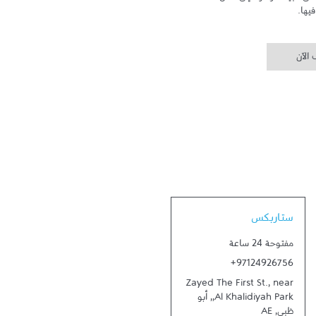
يها.
الآن
Link Opens in New Tab
ستاربكس
مفتوحة 24 ساعة
+97124926756
Zayed The First St., near
Al Khalidiyah Park,
,
أبو
ظبي
,
AE