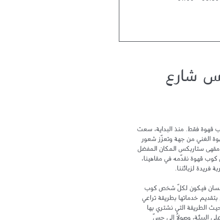
01:00
-
06:30
س شارع
لا يمكن أن نختصر تجربة ستاربكس بكوب قهوة فقط. منذ البداية، سعت 
ستاربكس نحو التميز لتحتفي بتراث القهوة الغني من جهة وتعزّز شعور 
الترابط والمشاركة من جهة أخرى ليكون مقهى ستاربكس المكان المفضل 
لدى الزبائن بعد المنزل والعمل. ومع كل كوب قهوة نقدّمه في مقاهينا، 
تهدف علامة ستاربكس إلى الاهتمام بالإنسان فيكون لكلّ شخص كوب 
خاص ومكان خاص به. وتلتزم ستاربكس بتقديم خدماتها بطريقة تراعي 
سلامة البيئة وتهتم بالإنسان، سواء من حيث الطريقة التي نشتري بها 
القهوة، أو من خلال الحد من أثر زراعتها على البيئة، وصولاً إلى حسّ 