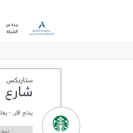
نبذة عن
الشركة
ستاربكس
شارع 
يفتح الآن
-
يغل
احصل 