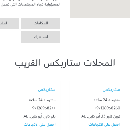
المسؤولية تجاه المجتمعات التي نعمل ف
المكافآت
اطلب 
انستغرام
المحلات ستاربكس القريب
Link Opens in New Tab
Link Opens in New Tab
ستاربكس
ستاربكس
مفتوحة 24 ساعة
مفتوحة 24 ساعة
+97126958277
+97126958260
توين تاور 13
,
أبو ظبي
,
AE
بلو تاور
,
أبو ظبي
,
AE
احصل على الاتجاهات
احصل على الاتجاهات