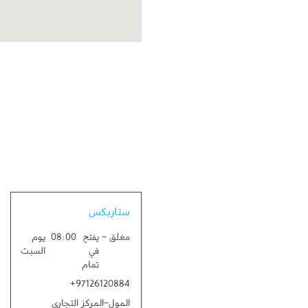
Link Opens in New Tab
ستاربكس
مغلق
-
يفتح
08:00
يوم
في
السبت
تمام
+97126120884
المول-المركز التجاري