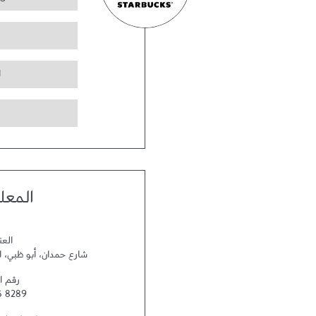
ا
المعل
العن
شارع حمدان
،
أبو ظبي
،
ا
رقم ا
5 8289