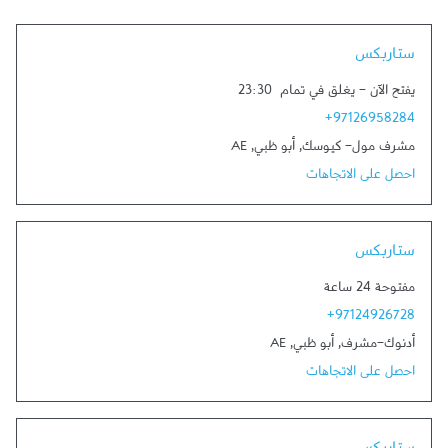
Link Opens in New Tab
ستاربكس
يفتح الآن
-
يغلق في تمام
23:30
+97126958284
مشرف مول- كيوسك
,
أبو ظبي
,
AE
احصل على الاتجاهات
Link Opens in New Tab
ستاربكس
مفتوحة 24 ساعة
+97124926728
أدنوك-مشرف
,
أبو ظبي
,
AE
احصل على الاتجاهات
Link Opens in New Tab