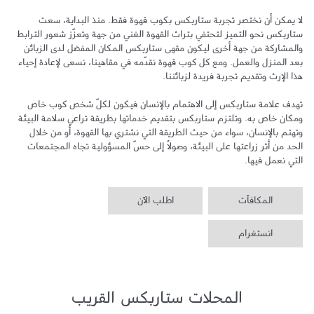
لا يمكن أن نختصر تجربة ستاربكس بكوب قهوة فقط. منذ البداية، سعت 
ستاربكس نحو التميز لتحتفي بتراث القهوة الغني من جهة وتعزّز شعور الترابط 
والمشاركة من جهة أخرى ليكون مقهى ستاربكس المكان المفضل لدى الزبائن 
بعد المنزل والعمل. ومع كل كوب قهوة نقدّمه في مقاهينا، نسعى لإعادة إحياء 
تهدف علامة ستاربكس إلى الاهتمام بالإنسان فيكون لكلّ شخص كوب خاص 
ومكان خاص به. وتلتزم ستاربكس بتقديم خدماتها بطريقة تراعي سلامة البيئة 
وتهتم بالإنسان، سواء من حيث الطريقة التي نشتري بها القهوة، أو من خلال 
الحد من أثر زراعتها على البيئة، وصولاً إلى حسّ المسؤولية تجاه المجتمعات 
التي نعمل فيها.
المكافآت
اطلب الآن
انستغرام
المحلات ستاربكس القريب