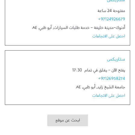
ستاربكس
مفتوحة 24 ساعة
+97124926679
أدنوك-مدينة خليفة - خدمة طلبات السيارات
,
أبو ظبي
,
AE
احصل على الاتجاهات
Link Opens in New Tab
ستاربكس
يفتح الآن
-
يغلق في تمام
17:30
+97126958274
جامعة الشيخ زايد
,
أبو ظبي
,
AE
احصل على الاتجاهات
ابحث عن موقع