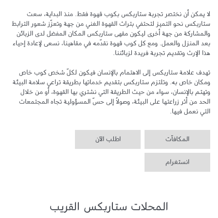
لا يمكن أن نختصر تجربة ستاربكس بكوب قهوة فقط. منذ البداية، سعت 
ستاربكس نحو التميز لتحتفي بتراث القهوة الغني من جهة وتعزّز شعور الترابط 
والمشاركة من جهة أخرى ليكون مقهى ستاربكس المكان المفضل لدى الزبائن 
بعد المنزل والعمل. ومع كل كوب قهوة نقدّمه في مقاهينا، نسعى لإعادة إحياء 
تهدف علامة ستاربكس إلى الاهتمام بالإنسان فيكون لكلّ شخص كوب خاص 
ومكان خاص به. وتلتزم ستاربكس بتقديم خدماتها بطريقة تراعي سلامة البيئة 
وتهتم بالإنسان، سواء من حيث الطريقة التي نشتري بها القهوة، أو من خلال 
الحد من أثر زراعتها على البيئة، وصولاً إلى حسّ المسؤولية تجاه المجتمعات 
التي نعمل فيها.
المكافآت
اطلب الآن
انستغرام
المحلات ستاربكس القريب