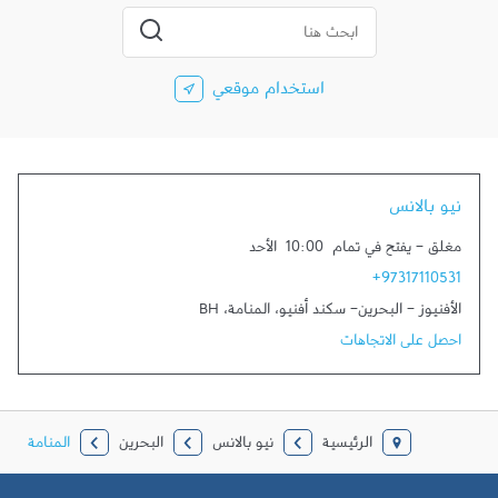
المدينة، الولاية، الرمز
إرسال بحث
استخدام موقعي
نيو بالانس
مغلق
-
يفتح في تمام
10:00
الأحد
+97317110531
الأفنيوز - البحرين- سكند أفنيو
،
المنامة
،
BH
احصل على الاتجاهات
الرئيسية
نيو بالانس
البحرين
المنامة