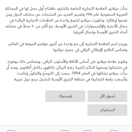
بدأت ميلانو، العلامة التجارية الخاصة بالشايع، بافتتاح أول محل لها في المملكة 
العربية السعودية عام ١٩٩٤ وتقديم العديد من المنتجات من مختلف الدول ومن 
ضمنها إيطاليا. وتطورت ميلانو لتصبح واحدة من العلامات التجارية الرائدة في 
مجال الأحذية والإكسسوارات في الشرق الأوسط، مع أكثر من ٩٠ محلاً في مختلف 
ويرمز اسم العلامة التجارية إلى مع واحدة من أشهر عواصم الموضة في العالم، 
وتقوم علامة ميلانو على أساس الأناقة والأسلوب الراقي، وينعكس ذلك بوضوح 
في منتجاتها وسعيها الدائم لتلبية رغبة الزبائن بالظهور بكامل أناقتهم. ومنذ أن 
بدأت ميلانو نشاطها في العام 1994، سعت إلى التوسّع والتطوّر وتنامت 
واتّسعت رقعة انتشارها في منطقة الشرق الأوسط لتشمل سبع دول عربية.
تسوق الآن
فيسبوك
انستغرام