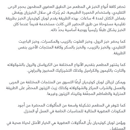
تحضر كافة أنواع الخبز في المطعم من الدقيق العضوي المطحون بحجر الرحى 
التقليدي، واستخدام الخميرة الطبيعية، ثم يُترك في سلال الخيزران ويُغطى 
بقماش الكتان لمدة 4 ساعات. بهذه الطريقة يقدم لوبان كوتيديان الخبز بطريقة 
تقليدية مستوحاة من طرق التحضير التي كانت مستخدمة قديماً عندما كان 
كما يحضر خبز الرول، وخبز الفلوت بالزبيب والمكسرات، وخبز الباجيت 
التقليدي، والخبز بالزبيب، والخبز بالسكر وكافة المنتجات الأخرى بنفس 
كما يشتهر المطعم بتقديم الأنواع المختلفة من الكرواسان والرول بالشوكولاته 
ويمكن لزبائن لوبان كوتيديان أيضًا التسوق من المنتجات المختلفة من المربى 
والعسل والشراب المركز والشوكولاته وكذلك زيت الزيتون المحضّر على الطريقة 
كما تتوفر في المطعم تشكيلة واسعة من المأكولات المحضرة من أجود 
ويؤمن لوبان كوتيديان بأن المأكولات العضوية هي الخيار الأمثل لحياة صحية في 
المستقبل.