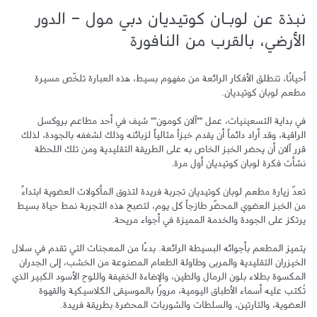
نبذة عن لوبـان كوتيديان دبي مول - الدور
الأرضي، بالقرب من النافورة
أحيانًا، تنطلق الأفكار الرائعة من مفهوم بسيط، هذه العبارة تلخّص مسيرة 
في بداية التسعينيات، عمل ""آلان كومون"" شيف في أحد مطاعم بروكسل 
الراقية، وقد أراد دائماً أن يقدم خبزاً مثالياً لزبائنه وذلك لشغفه بالجودة، لذلك 
قرر آلان أن يحضر الخبز الخاص به على الطريقة التقليدية ومن تلك اللحظة 
تعدّ زيارة مطعم لوبان كوتيديان تجربة فريدة لتذوق المأكولات العضوية ابتداءً 
من الخبز العضوي المحضّر طازجاً كل يوم، لتصبح هذه التجربة نمط حياة بسيط 
يتميز المطعم بأجوائه البسيطة الرائعة. بدءًا من المعجنات التي تقدم في سلال 
الخيزران التقليدية والمربى وطاولة الطعام المصنوعة من الخشب، إلى الجدران 
المكسوة بطلاء بلون الرمال والطين، والإضاءة الخفيفة واللوح الأسود الكبير الذي 
تُكتب عليه أسماء الأطباق اليومية، مرورًا بالموسيقى الكلاسيكية والقهوة 