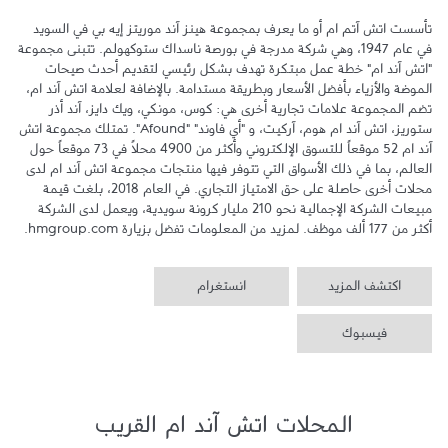
تأسست اتش آتم ام أو ما يعرف بمجموعة هينز آند موريتز إيه بي في السويد 
في عام 1947، وهي شركة مدرجة في بورصة ناسداك ستوكهولم. تتبنى مجموعة 
"اتش آند ام" خطة عمل مبتكرة تهدف بشكل رئيسي لتقديم أحدث صيحات 
الموضة والأزياء بأفضل الأسعار وبطريقة مستدامة. بالإضافة لعلامة اتش آند ام، 
تضم المجموعة علامات تجارية أخرى هي: كوس، مونكي، ويك دايز، آند أذر 
ستوريز، اتش آند ام هوم، آركيت، و "أي فاوند" "Afound". تمتلك مجموعة اتش 
آند ام 52 موقعاً للتسوق الإلكتروني وأكثر من 4900 محلاً في 73 موقعاً حول 
العالم، بما في ذلك الأسواق التي تتوفر فيها منتجات مجموعة اتش آند ام لدى 
محلات أخرى حاصلة على حق الامتياز التجاري. في العام 2018، بلغت قيمة 
مبيعات الشركة الإجمالية نحو 210 مليار كرونة سويدية، ويعمل لدى الشركة 
أكثر من 177 ألف موظف. لمزيد من المعلومات تفضل بزيارة hmgroup.com.
اكتشف المزيد
انستغرام
فيسبوك
المحلات اتش آند ام القريب