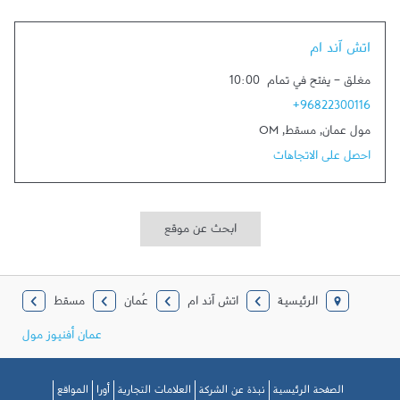
Link Opens in New Tab
اتش آند ام
مغلق
-
يفتح في تمام
10:00
+96822300116
مول عمان
,
مسقط
,
OM
احصل على الاتجاهات
ابحث عن موقع
الرئيسية
اتش آند ام
عُمان
مسقط
عمان أفنيوز مول
الصفحة الرئيسية
نبذة عن الشركة
العلامات التجارية
أورا
المواقع