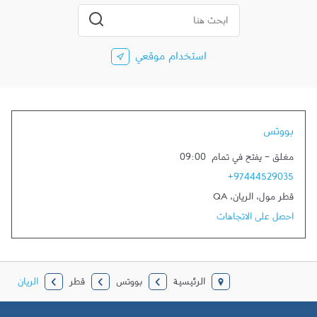
المدينة، الولاية، الرمز
إرسال بحث
استخدام موقعي
بووتس
مغلق
-
يفتح في تمام
09:00
+97444529035
قطر مول
،
الريان
،
QA
احصل على الاتجاهات
الرئيسية
بووتس
قطر
الريان