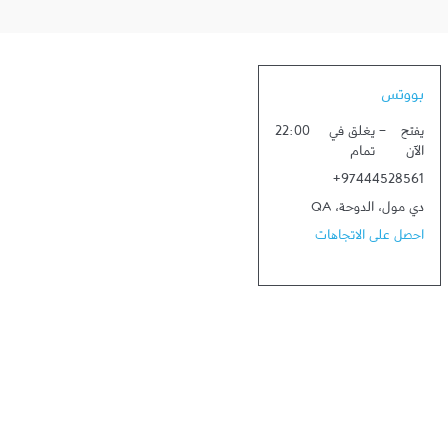
بووتس
يفتح
-
يغلق في
22:00
الآن
تمام
+97444528561
دي مول
،
الدوحة
،
QA
احصل على الاتجاهات