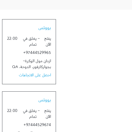
بووتس
يفتح
-
يغلق في
22:00
الآن
تمام
+97444529965
ازدان مول الوكرة-
بجواركارفور
،
الدوحة
،
QA
احصل على الاتجاهات
بووتس
يفتح
-
يغلق في
22:00
الآن
تمام
+97444529674