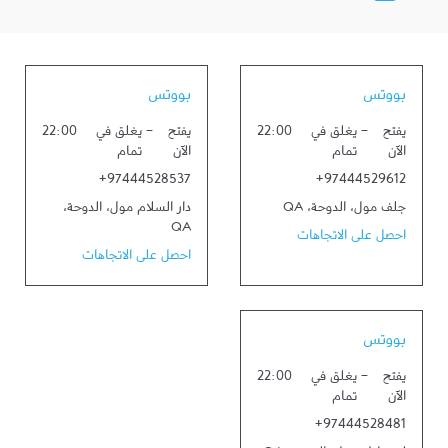
بووتس
بووتس
يفتح
-
يغلق في
22:00
يفتح
-
يغلق في
22:00
الآن
تمام
الآن
تمام
+97444528537
+97444529612
جلف مول
،
الدوحة
،
QA
دار السلام مول
،
الدوحة
،
QA
احصل على الاتجاهات
احصل على الاتجاهات
بووتس
يفتح
-
يغلق في
22:00
الآن
تمام
+97444528481