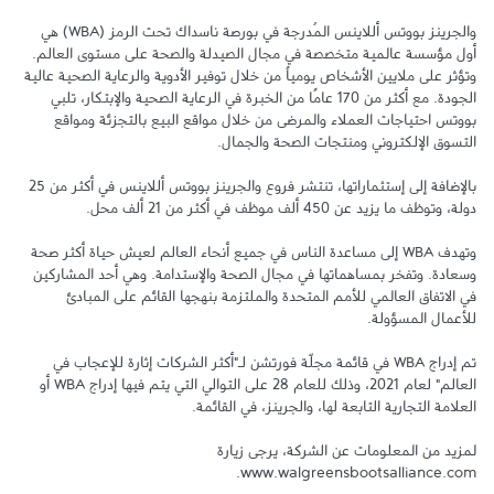
والجرينز بووتس أللاينس المُدرجة في بورصة ناسداك تحت الرمز (WBA) هي 
أول مؤسسة عالمية متخصصة في مجال الصيدلة والصحة على مستوى العالم. 
وتؤثر على ملايين الأشخاص يومياً من خلال توفير الأدوية والرعاية الصحية عالية 
الجودة. مع أكثر من 170 عامًا من الخبرة في الرعاية الصحية والإبتكار، تلبي 
بووتس احتياجات العملاء والمرضى من خلال مواقع البيع بالتجزئة ومواقع 
بالإضافة إلى إستثماراتها، تنتشر فروع والجرينز بووتس أللاينس في أكثر من 25 
وتهدف WBA إلى مساعدة الناس في جميع أنحاء العالم لعيش حياة أكثر صحة 
وسعادة. وتفخر بمساهماتها في مجال الصحة والإستدامة. وهي أحد المشاركين 
في الاتفاق العالمي للأمم المتحدة والملتزمة بنهجها القائم على المبادئ 
تم إدراج WBA في قائمة مجلّة فورتشن لـ"أكثر الشركات إثارة للإعجاب في 
العالم" لعام 2021، وذلك للعام 28 على التوالي التي يتم فيها إدراج WBA أو 
لمزيد من المعلومات عن الشركة، يرجى زيارة 
www.walgreensbootsalliance.com.