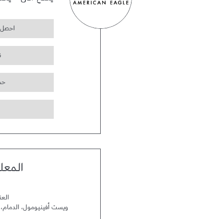
يفتح الآن
-
يغل
احصل 
ت
حم
المعل
العن
ويست أفينيومول
،
الدمام
،