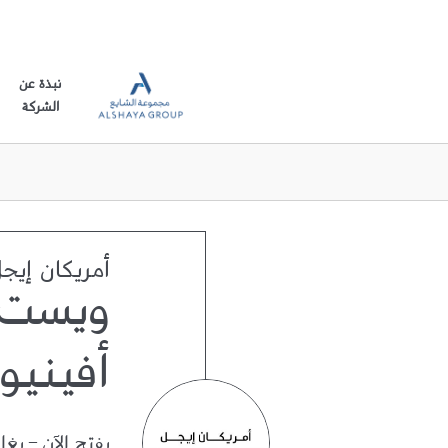
نبذة عن
الشركة
أمريكان إيج
ويست
أفينيو