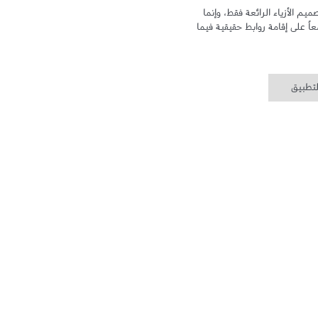
في أمريكان إيجل شغفنا لا يتوقف عند تصميم الأزياء الرائعة فقط، وإنما 
يشمل متعة التواصل مع زبائننا لنعمل معاً على إقامة روابط حقيقية فيما 
لتطبيق