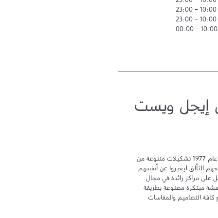
23:00
-
10:00
23:00
-
10:00
23:00
-
10:00
00:00
-
10:00
ن إيجل ويست
تقدم أمريكان إيجل للرجال والنساء منذ عام 1977 تشكيلات متنوعة من 
الأزياء والإكسسوارات بتصاميم رائعة تمنحهم التألق ليعبروا عن أنفسهم 
بأسلوبهم الخاص، وتستحوذ أمريكان إيجل على مراكز رائدة في مجال 
صناعة الجينز من خلال إنتاج وتصميم أقمشة مبتكرة مصنوعة بطريقة 
خاصة لتلبي تطلعات الزبائن وتتناسق مع كافة التصاميم والمقاسات 