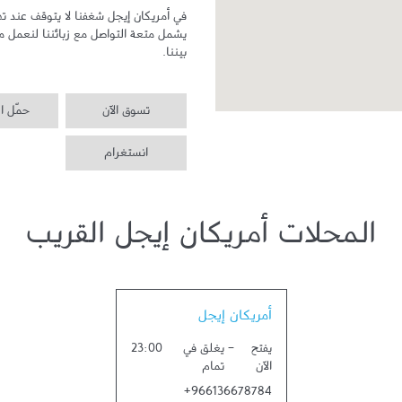
بيننا.
تسوق الآن
حمّل ا
انستغرام
المحلات أمريكان إيجل القريب
Link Opens in New Tab
أمريكان إيجل
يفتح
-
يغلق في
23:00
الآن
تمام
+966136678784