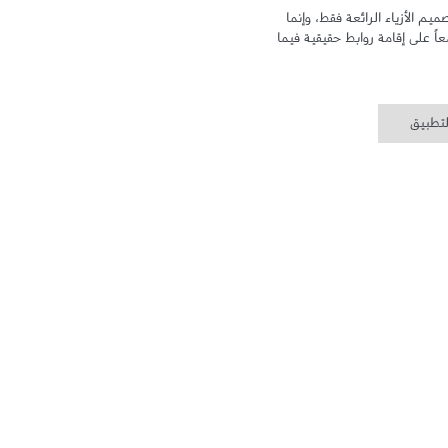
في أمريكان إيجل شغفنا لا يتوقف عند تصميم الأزياء الرائعة فقط، وإنما 
يشمل متعة التواصل مع زبائننا لنعمل معاً على إقامة روابط حقيقية فيما 
لتطبيق