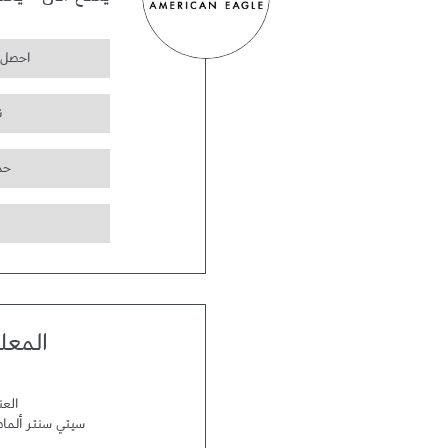
يفتح الآن
-
يغل
احصل 
ت
حم
المعل
العن
سيتي سنتر ألما