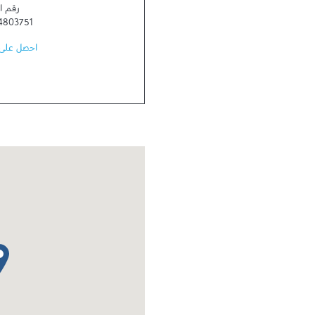
رقم ا
4803751
احصل على 