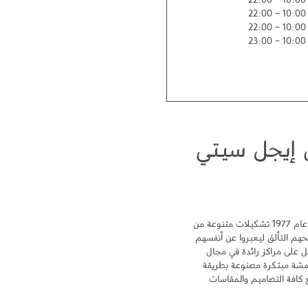
22:00
-
10:00
22:00
-
10:00
22:00
-
10:00
23:00
-
10:00
 إيجل سيتي
تقدم أمريكان إيجل للرجال والنساء منذ عام 1977 تشكيلات متنوعة من 
الأزياء والإكسسوارات بتصاميم رائعة تمنحهم التألق ليعبروا عن أنفسهم 
بأسلوبهم الخاص، وتستحوذ أمريكان إيجل على مراكز رائدة في مجال 
صناعة الجينز من خلال إنتاج وتصميم أقمشة مبتكرة مصنوعة بطريقة 
خاصة لتلبي تطلعات الزبائن وتتناسق مع كافة التصاميم والمقاسات 