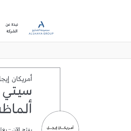
نبذة عن
الشركة
أمريكان إيج
سيتي 
ألماظة