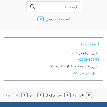
المدينة، الولاية، الرمز
إرسال بحث
استخدام موقعي
أمريكان إيجل
مغلق
-
يفتح في تمام
10:00
+20224803715
سيتي سنتر الإسكندرية
،
الإسكندرية
،
EG
احصل على الاتجاهات
الرئيسية
أمريكان إيجل
مصر
الإسكندرية